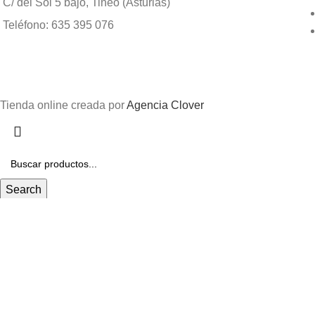
C/ del Sol 5 bajo, Tineo (Asturias)
Teléfono: 635 395 076
Tienda online creada por
Agencia Clover
Search
Comienza a escribir para ver los productos que estas buscando