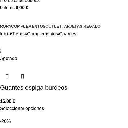
0
Lista de deseos
0
items
0,00
€
ROPA
COMPLEMENTOS
OUTLET
TARJETAS REGALO
Inicio
Tienda
Complementos
Guantes
Agotado
Guantes espiga burdeos
16,00
€
Seleccionar opciones
-20%