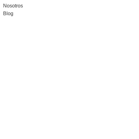
Nosotros
Blog
Gastos de envío gratis en pedidos superiores a 100€.
.