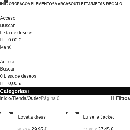
0
0
INICIO
ROPA
COMPLEMENTOS
MARCAS
OUTLET
TARJETAS REGALO
Gastos de envío gratis en pedidos superiores a 100€.
Acceso
Buscar
Lista de deseos
0,00
€
Menú
Acceso
Buscar
0
Lista de deseos
0,00
€
Categorias
Filtros
Inicio
Tienda
Outlet
Página 6
-50%
-50%
Lovetta dress
Luisella Jacket
29,95
€
37,45
€
59,90
€
74,90
€