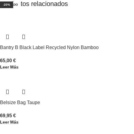
Productos relacionados
AGOTADO
AGOTADO
AGOTADO
AGOTADO
AGOTADO
-20%
Bantry B Black Label Recycled Nylon Bamboo
65,00
€
Leer Más
Belsize Bag Taupe
69,95
€
Leer Más