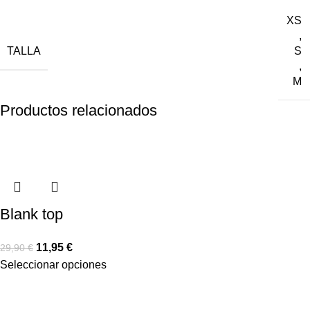
XS
,
TALLA
S
,
M
Productos relacionados
-60%
-60%
-60%
-60%
-60%
-60%
-60%
-60%
Blank top
11,95
€
29,90
€
Seleccionar opciones