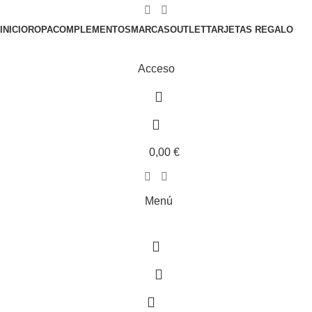
Gastos de envío gratis en pedidos superiores a 100€.
INICIO
ROPA
COMPLEMENTOS
MARCAS
OUTLET
TARJETAS REGALO
Acceso
0,00
€
Menú