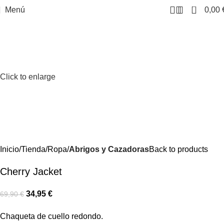
0
Menú
0,00
-50%
Click to enlarge
Inicio
Tienda
Ropa
Abrigos y Cazadoras
Back to products
Cherry Jacket
34,95
€
69,90
€
Chaqueta de cuello redondo.