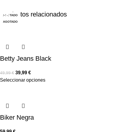
Productos relacionados
-20%
AGOTADO
-50%
-50%
-50%
-50%
-30%
-50%
AGOTADO
Betty Jeans Black
39,99
€
49,99
€
Seleccionar opciones
Biker Negra
59,99
€