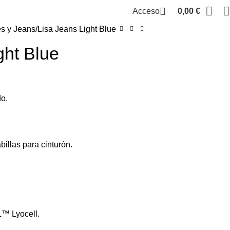
Acceso
0,00
€
s y Jeans
Lisa Jeans Light Blue
ght Blue
do.
billas para cinturón.
™ Lyocell.