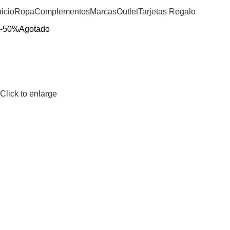
nicio
Ropa
Complementos
Marcas
Outlet
Tarjetas Regalo
-50%
Agotado
Click to enlarge