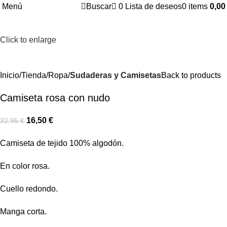
Menú
Buscar
0
Lista de deseos
0
items
0,0
-50%
Click to enlarge
Inicio
Tienda
Ropa
Sudaderas y Camisetas
Back to products
Camiseta rosa con nudo
16,50
€
32,95
€
Camiseta de tejido 100% algodón.
En color rosa.
Cuello redondo.
Manga corta.