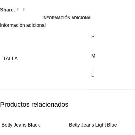
Share:
INFORMACIÓN ADICIONAL
Información adicional
S
,
M
TALLA
,
L
Productos relacionados
-20%
-20%
Betty Jeans Black
Betty Jeans Light Blue