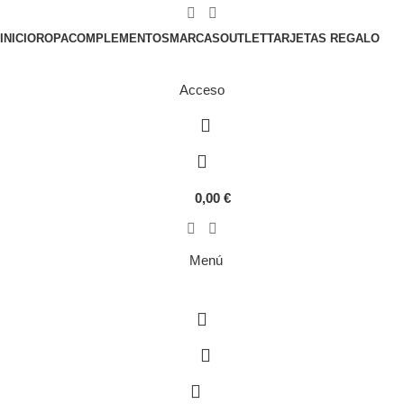
Gastos de envío gratis en pedidos superiores a 100€.
INICIO
ROPA
COMPLEMENTOS
MARCAS
OUTLET
TARJETAS REGALO
Acceso
0,00
€
Menú