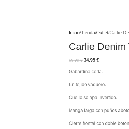
Inicio
Tienda
Outlet
Carlie D
Carlie Denim
34,95
€
69,99
€
Gabardina corta.
En tejido vaquero.
Cuello solapa invertido.
Manga larga con puños abot
Cierre frontal con doble boto