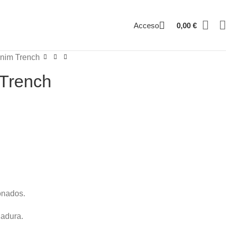
Acceso
0,00
€
enim Trench
 Trench
onados.
nadura.