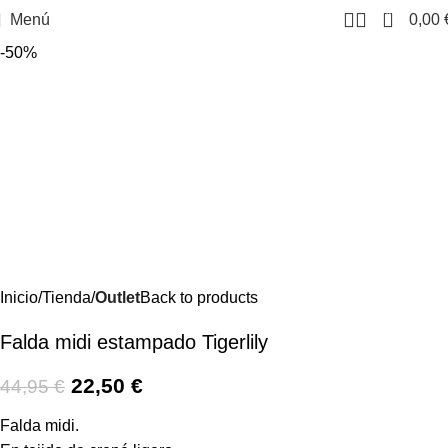
0
Menú
0,00
-50%
Inicio
Tienda
Outlet
Back to products
Falda midi estampado Tigerlily
22,50
€
44,95
€
Falda midi.