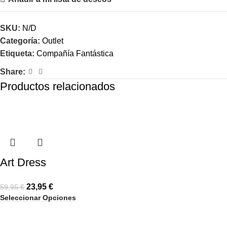
SKU:
N/D
Categoría:
Outlet
Etiqueta:
Compañía Fantástica
Share:
Productos relacionados
-60%
-60%
-60%
-60%
-60%
-60%
-60%
-60%
Art Dress
23,95
€
59,95
€
Seleccionar Opciones