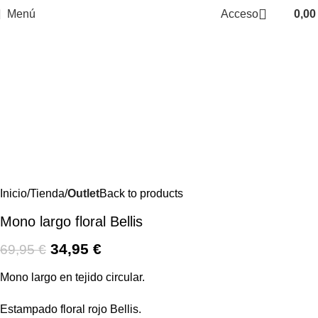
Menú
Acceso
0,0
-50%
Inicio
Tienda
Outlet
Back to products
Mono largo floral Bellis
34,95
€
69,95
€
Mono largo en tejido circular.
Estampado floral rojo Bellis.