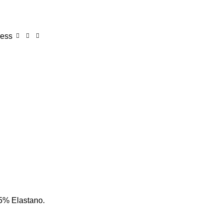
ress
5% Elastano.