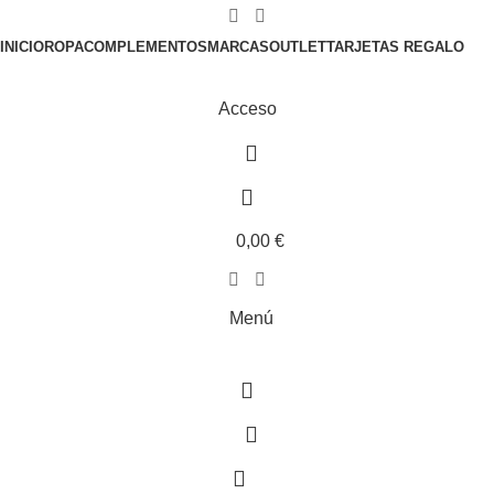
Gastos de envío gratis en pedidos superiores a 100€.
INICIO
ROPA
COMPLEMENTOS
MARCAS
OUTLET
TARJETAS REGALO
Acceso
0,00
€
Menú