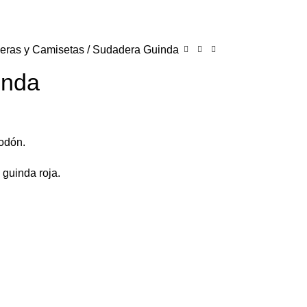
eras y Camisetas
Sudadera Guinda
inda
odón.
 guinda roja.